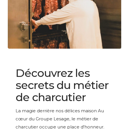
Découvrez
les
LESAGE GROUPE
secrets
Découvrez les
du
secrets du métier
métier
de
de charcutier
charcutier
La magie derrière nos délices maison Au
cœur du Groupe Lesage, le métier de
charcutier occupe une place d'honneur.