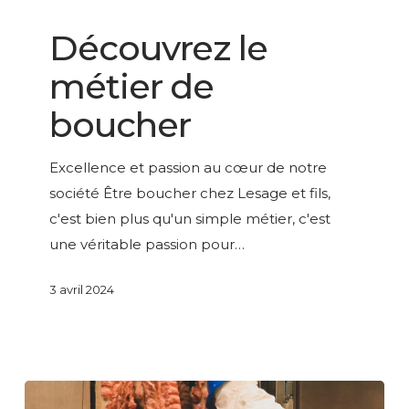
le
LESAGE GROUPE
métier
Découvrez le
de
métier de
boucher
boucher
Excellence et passion au cœur de notre
société Être boucher chez Lesage et fils,
c'est bien plus qu'un simple métier, c'est
une véritable passion pour…
3 avril 2024