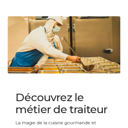
Découvrez
le
LESAGE GROUPE
métier
Découvrez le
de
métier de traiteur
traiteur
La magie de la cuisine gourmande et