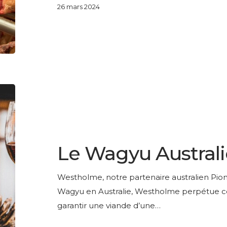
26 mars 2024
Le
Wagyu
Australien
LESAGE PRESTIGE
Westholme
Le Wagyu Austral
Westholme, notre partenaire australien Pio
Wagyu en Australie, Westholme perpétue cet
garantir une viande d’une…