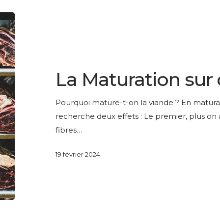
La
Maturation
sur
LESAGE PRESTIGE
os
La Maturation sur 
Pourquoi mature-t-on la viande ? En maturant
recherche deux effets : Le premier, plus on 
fibres…
19 février 2024