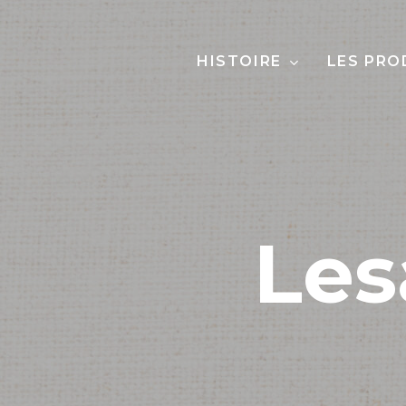
Skip
to
HISTOIRE
LES PRO
main
content
Les