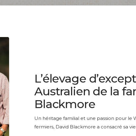
L’élevage
d’exception
du
LESAGE PRESTIGE
Wagyu
L’élevage d’excep
Australien
de
Australien de la fa
la
Blackmore
famille
Blackmore
Un héritage familial et une passion pour le
fermiers, David Blackmore a consacré sa vi