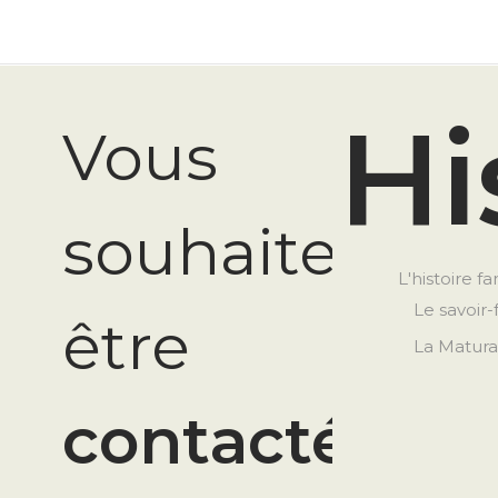
Hi
Vous
souhaitez
L'histoire fa
Le savoir-
être
La Matura
contacté