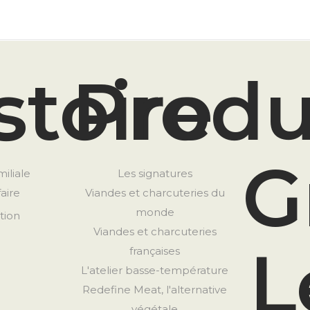
stoire
Produ
G
miliale
Les signatures
faire
Viandes et charcuteries du
monde
tion
Viandes et charcuteries
L
françaises
L'atelier basse-température
Redefine Meat, l'alternative
végétale