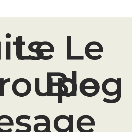
its
Le
Le
roupe
Blog
esage