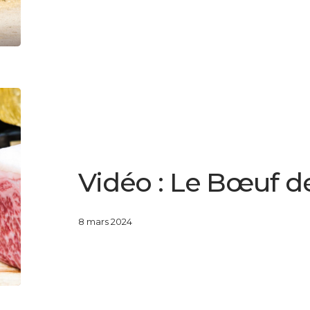
Vidéo
:
Le
LESAGE PRESTIGE
VIDÉOS
Bœuf
Vidéo : Le Bœuf d
de
Kobe
8 mars 2024